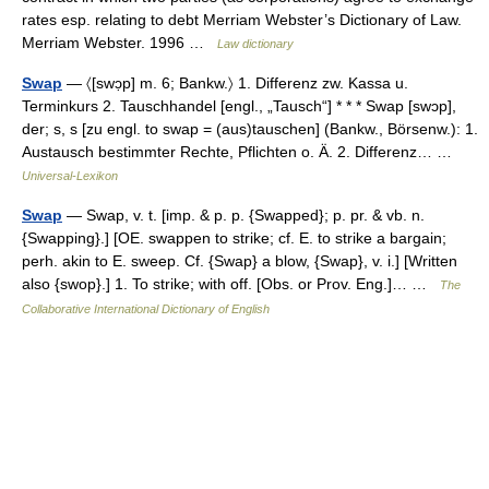
rates esp. relating to debt Merriam Webster’s Dictionary of Law.
Merriam Webster. 1996 …
Law dictionary
Swap
— 〈[swɔ̣p] m. 6; Bankw.〉 1. Differenz zw. Kassa u.
Terminkurs 2. Tauschhandel [engl., „Tausch“] * * * Swap [swɔp],
der; s, s [zu engl. to swap = (aus)tauschen] (Bankw., Börsenw.): 1.
Austausch bestimmter Rechte, Pflichten o. Ä. 2. Differenz… …
Universal-Lexikon
Swap
— Swap, v. t. [imp. & p. p. {Swapped}; p. pr. & vb. n.
{Swapping}.] [OE. swappen to strike; cf. E. to strike a bargain;
perh. akin to E. sweep. Cf. {Swap} a blow, {Swap}, v. i.] [Written
also {swop}.] 1. To strike; with off. [Obs. or Prov. Eng.]… …
The
Collaborative International Dictionary of English