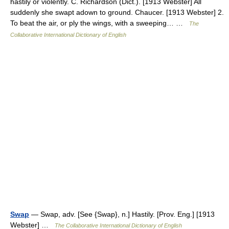
hastily or violently. C. Richardson (Dict.). [1913 Webster] All
suddenly she swapt adown to ground. Chaucer. [1913 Webster] 2.
To beat the air, or ply the wings, with a sweeping… …
The
Collaborative International Dictionary of English
Swap
— Swap, adv. [See {Swap}, n.] Hastily. [Prov. Eng.] [1913
Webster] …
The Collaborative International Dictionary of English