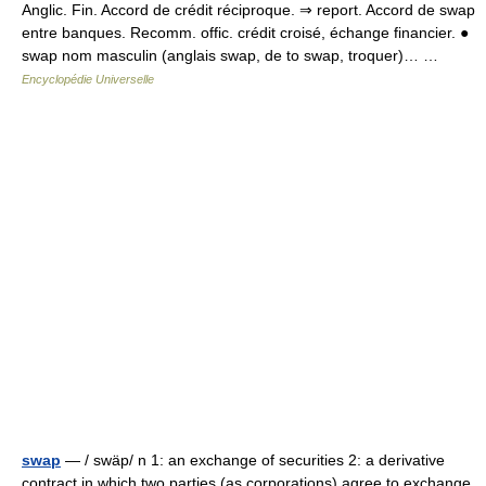
Anglic. Fin. Accord de crédit réciproque. ⇒ report. Accord de swap
entre banques. Recomm. offic. crédit croisé, échange financier. ●
swap nom masculin (anglais swap, de to swap, troquer)… …
Encyclopédie Universelle
swap
— / swäp/ n 1: an exchange of securities 2: a derivative
contract in which two parties (as corporations) agree to exchange