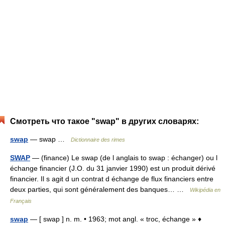
Смотреть что такое "swap" в других словарях:
swap
— swap …
Dictionnaire des rimes
SWAP
— (finance) Le swap (de l anglais to swap : échanger) ou l
échange financier (J.O. du 31 janvier 1990) est un produit dérivé
financier. Il s agit d un contrat d échange de flux financiers entre
deux parties, qui sont généralement des banques… …
Wikipédia en
Français
swap
— [ swap ] n. m. • 1963; mot angl. « troc, échange » ♦