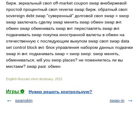
бирж. зеркальный своп off-market coupon swap внебиржевой
простой процентный своп reverse swap бирж. обратный своп
sovereign debt swap "суверенный" долговой своп swap = swop
swap заключать сделку swap менять swap обмен swap вчт.
обмен swap обменивать swap вчт. переставлять swap вчт.
подкачивать swap покупка иностранной валюты в обмен на
отечественную с последующим выкупом swap своп swap data
set control block вчт. блок управления набором данных подкачки
swap in вчт. подкачивать swap = swop swop: swop менять,
обмениваться; will you swop places? не поменяетесь ли вы
местами? swap разг. обмен
English-Russian short dictionary
.
2015
.
Игры ⚽
Нужно решить контрольную?
swanskin
swap-in