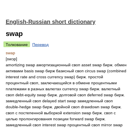
English-Russian short dictionary
swap
Толкование
Перевод
swap
[swɔp]
amortizing swap амортизационный своп asset swap бирж. обмен
активами basis swap бирж базисный своп circus swap (combined
interest rate and cross currency swap) бирж. простой
процентный своп, заключающийся в обмене процентными
платежами в разных валютах currency swap бирж. валютный
своп debt-equity swap бирж. долговой своп deferred swap бирж.
замедленный своп delayed start swap замедленный своп
double-hedge swap бирж. двойной своп drawdown swap бирж.
своп с постепенной выборкой extension swap бирж. своп с
целью пролонгирования позиции forward swap бирж.
замедленный своп interest swap процентный своп mirror swap