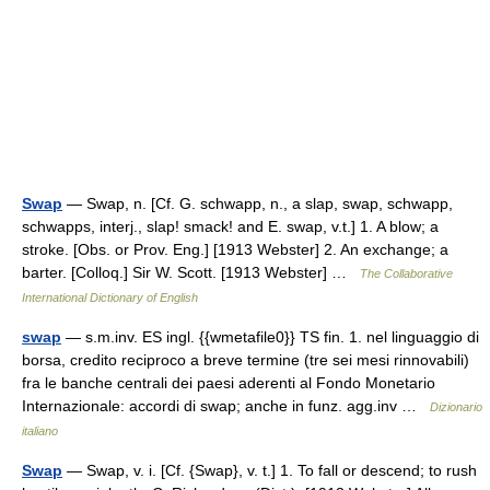
Swap
— Swap, n. [Cf. G. schwapp, n., a slap, swap, schwapp,
schwapps, interj., slap! smack! and E. swap, v.t.] 1. A blow; a
stroke. [Obs. or Prov. Eng.] [1913 Webster] 2. An exchange; a
barter. [Colloq.] Sir W. Scott. [1913 Webster] …
The Collaborative
International Dictionary of English
swap
— s.m.inv. ES ingl. {{wmetafile0}} TS fin. 1. nel linguaggio di
borsa, credito reciproco a breve termine (tre sei mesi rinnovabili)
fra le banche centrali dei paesi aderenti al Fondo Monetario
Internazionale: accordi di swap; anche in funz. agg.inv …
Dizionario
italiano
Swap
— Swap, v. i. [Cf. {Swap}, v. t.] 1. To fall or descend; to rush