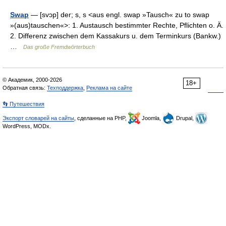
Swap
— [svɔp] der; s, s <aus engl. swap »Tausch« zu to swap
»(aus)tauschen«>: 1. Austausch bestimmter Rechte, Pflichten o. Ä.
2. Differenz zwischen dem Kassakurs u. dem Terminkurs (Bankw.)
…
Das große Fremdwörterbuch
© Академик, 2000-2026
18+
Обратная связь:
Техподдержка
,
Реклама на сайте
👣 Путешествия
Экспорт словарей на сайты
, сделанные на PHP,
Joomla,
Drupal,
WordPress, MODx.